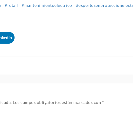
e
#retail
#mantenimientoelectrico
#expertosenproteccionelect
inkedIn
icada.
Los campos obligatorios están marcados con
*