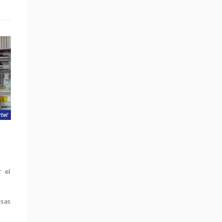
 el
osas