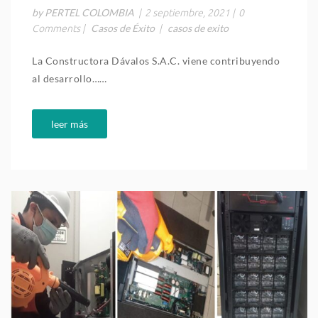
by PERTEL COLOMBIA
|
2 septiembre, 2021
|
0
Casos de Éxito
casos de exito
Comments
|
|
La Constructora Dávalos S.A.C. viene contribuyendo
al desarrollo……
leer más