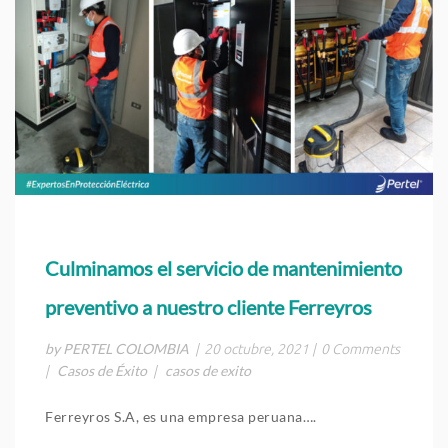
Culminamos el servicio de mantenimiento
preventivo a nuestro cliente Ferreyros
by PERTEL COLOMBIA
|
20 octubre, 2021
|
0 Comments
Casos de Éxito
casos de exito
|
|
Ferreyros S.A, es una empresa peruana….