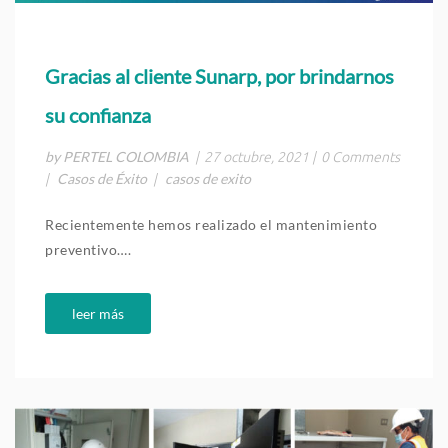
Gracias al cliente Sunarp, por brindarnos
su confianza
by PERTEL COLOMBIA
|
27 octubre, 2021
|
0 Comments
Casos de Éxito
casos de exito
|
|
Recientemente hemos realizado el mantenimiento
preventivo….
leer más