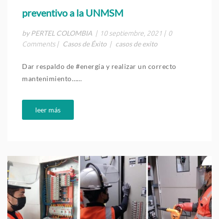
preventivo a la UNMSM
by PERTEL COLOMBIA
|
10 septiembre, 2021
|
0
Casos de Éxito
casos de exito
Comments
|
|
Dar respaldo de #energía y realizar un correcto
mantenimiento……
leer más