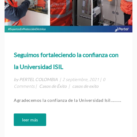
Seguimos fortaleciendo la confianza con
la Universidad ISIL
by PERTEL COLOMBIA
|
2 septiembre, 2021
|
0
Casos de Éxito
casos de exito
Comments
|
|
Agradecemos la confianza de la Universidad Isil……….
leer más