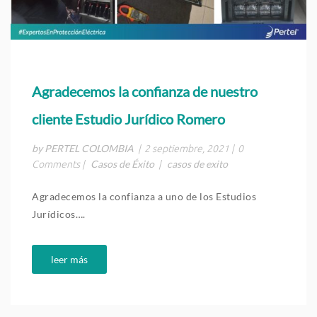
Agradecemos la confianza de nuestro
cliente Estudio Jurídico Romero
by PERTEL COLOMBIA
|
2 septiembre, 2021
|
0
Casos de Éxito
casos de exito
Comments
|
|
Agradecemos la confianza a uno de los Estudios
Jurídicos….
leer más