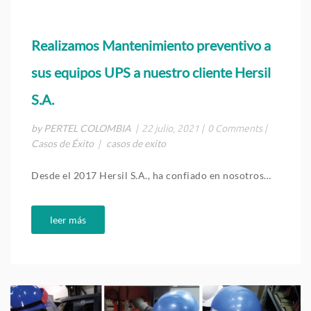
Realizamos Mantenimiento preventivo a
sus equipos UPS a nuestro cliente Hersil
S.A.
by PERTEL COLOMBIA
|
22 julio, 2021
|
0 Comments
|
Casos de Éxito
casos de exito
|
Desde el 2017 Hersil S.A., ha confiado en nosotros…
leer más