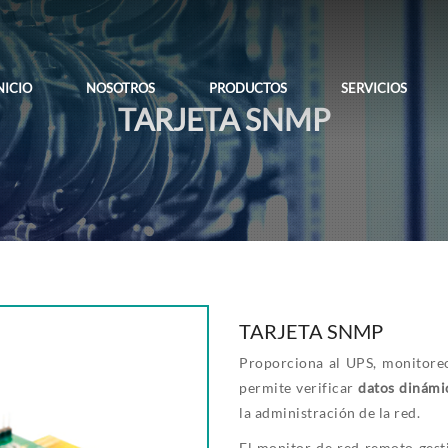
NICIO
NOSOTROS
PRODUCTOS
SERVICIOS
TARJETA SNMP
TARJETA SNMP
Proporciona al UPS, monitoreo
permite verificar
datos dinámi
la administración de la red.
El monitor de red remoto gesti